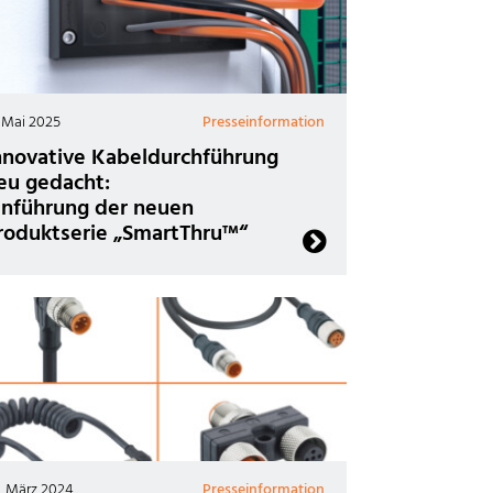
. Mai 2025
Presseinformation
nnovative Kabeldurchführung
eu gedacht:
inführung der neuen
roduktserie „SmartThru™“
. März 2024
Presseinformation