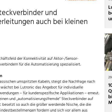
L
teckverbinder und
b
u
rleitungen auch bei kleinen
chäftsfeld der Konnektivität auf Aktor-/Sensor-
rbindern für die Automatisierung spezialisiert.
en
29
lassischen umspritzten Kabeln, steigt die Nachfrage nach
1
 wächst bei Lutronic das Angebot für individuelle
Q
wendungen – für kundenspezifische Applikationen – erneut.
b
inen und „automatisierungsfremde“ Steckverbinder auf
M
 besetzt so auch die größer werdende Nische, die die
indestbestellmengen fordern und sich vor allem aus