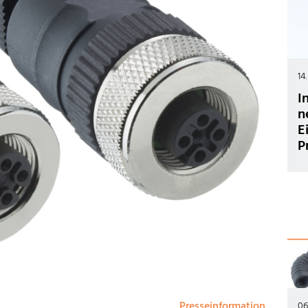
14
I
n
E
P
Presseinformation
06