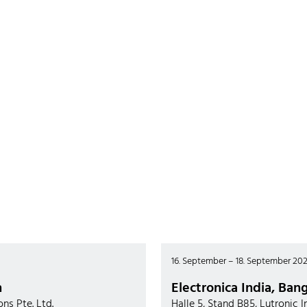
16. September – 18. September 20
n
Electronica India, Ban
ons Pte. Ltd.
Halle 5, Stand B85, Lutronic I