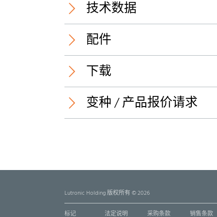
技术数据
配件
Cap:
下载
新
变种 / 产品报价请求
3D视图（PDF）
Protection class:
9908 CPF0 /
3D-PDF
名称
名称
0840 ... T...CI
0800 ... 
9908 CPF0
M8 connector, female, field-
Actuator/
attachable, with insulation
overmold
Lutronic Holding 版权所有 © 2026
displacement connection (IDC),
Cable end
straight version, A-coded, IP67
M8 female
IP67
标记
法定说明
采购条款
销售条款