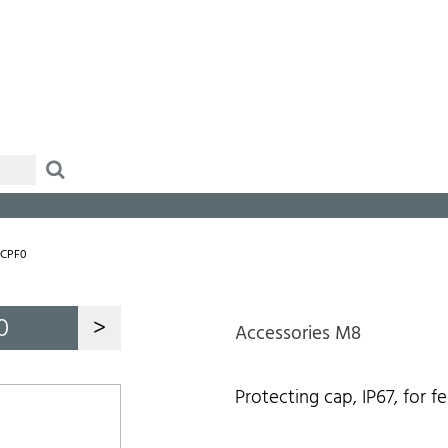
念
CPF0
0
>
Accessories M8
Protecting cap, IP67, for