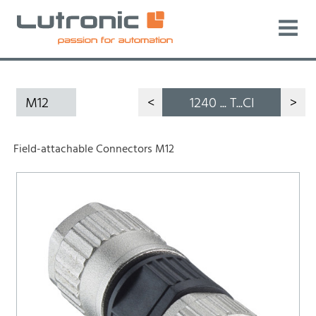
M12
<
1240 ... T...CI
>
Field-attachable Connectors M12