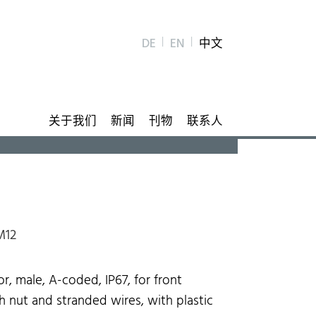
DE
EN
中文
关于我们
新闻
刊物
联系人
M12
, male, A-coded, IP67, for front
 nut and stranded wires, with plastic