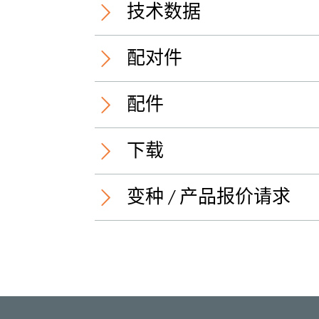
技术数据
配对件
Temperature range:
配件
下载
Insulation body/housing:
变种 / 产品报价请求
Contact pin:
Hexagonal nut:
3D视图（PDF）
Seal:
1200 ... 0...
1200 ... 3
1230 04 T16CW105 0,5m /
3D-PDF
Actuator/sensor cordset with
Actuator/
名称
名称
overmolded connector
overmold
Mating cycles:
1230 05 T16CW105 0,5m /
3D-PDF
Cable end 1:
Cable end
9912 CPM0
Insertion force:
M12 female, straight, A-coded,
M12 femal
1230 04 T16CW105 0,5m
Protecting cap, IP67, for male
Withdrawal force:
IP67
IP67