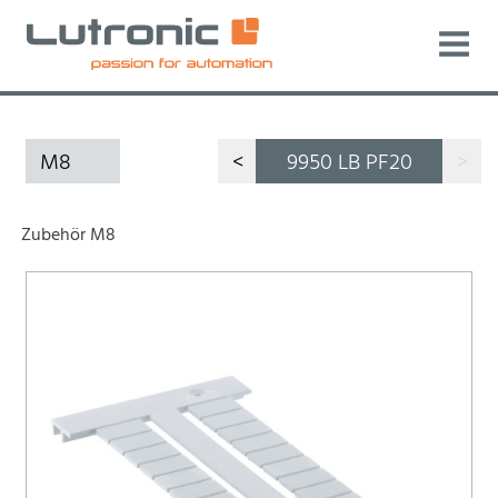
M8
<
9950 LB PF20
>
Zubehör M8